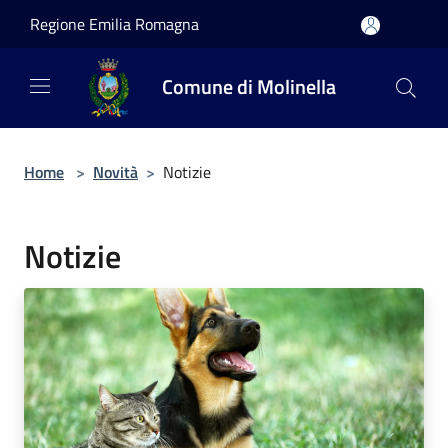
Salta al contenuto principale
Regione Emilia Romagna
Comune di Molinella
Home
>
Novità
>
Notizie
Notizie