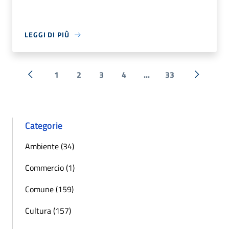
LEGGI DI PIÙ
1
2
3
4
...
33
« Precedente
Successi
Categorie
Ambiente (34)
Commercio (1)
Comune (159)
Cultura (157)