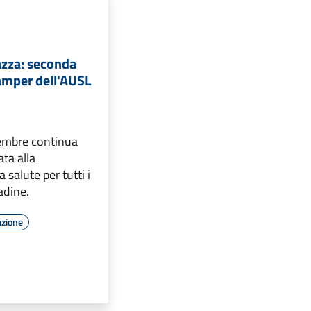
iazza: seconda
amper dell'AUSL
embre continua
ata alla
 salute per tutti i
tadine.
azione