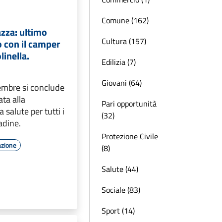
Comune (162)
azza: ultimo
Cultura (157)
con il camper
linella.
Edilizia (7)
Giovani (64)
embre si conclude
ata alla
Pari opportunità
 salute per tutti i
(32)
tadine.
Protezione Civile
azione
(8)
Salute (44)
Sociale (83)
Sport (14)