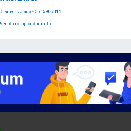
Chiama il comune 0516906811
Prenota un appuntamento