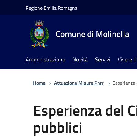
Salta al contenuto principale
Regione Emilia Romagna
Comune di Molinella
Amministrazione
Novità
Servizi
Vivere 
Home
>
Attuazione Misure Pnrr
>
Esperienza d
Esperienza del Ci
pubblici