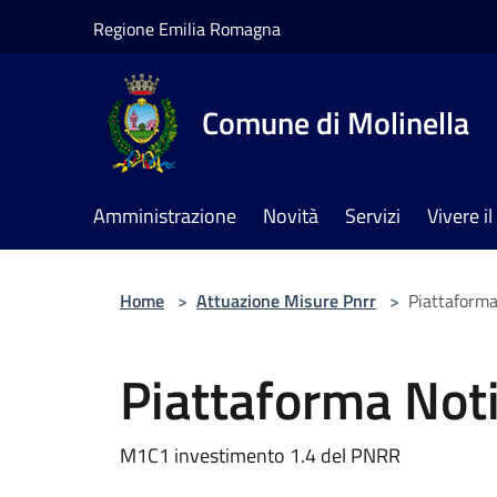
Salta al contenuto principale
Regione Emilia Romagna
Comune di Molinella
Amministrazione
Novità
Servizi
Vivere 
Home
>
Attuazione Misure Pnrr
>
Piattaforma 
Piattaforma Notif
M1C1 investimento 1.4 del PNRR