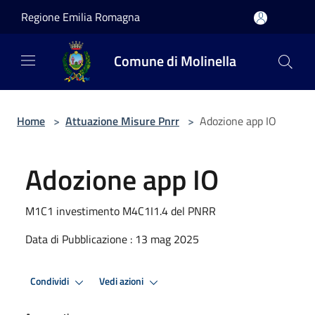
Salta al contenuto principale
Regione Emilia Romagna
Comune di Molinella
Home
>
Attuazione Misure Pnrr
>
Adozione app IO
Adozione app IO
M1C1 investimento M4C1I1.4 del PNRR
Data di Pubblicazione : 13 mag 2025
Condividi
Vedi azioni