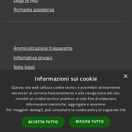
Richiesta assistenza
Amministrazione trasparente
Informativa privacy
Note legali
×
Dichiarazione di accessibilità
Informazioni sui cookie
Questo sito web utilizza cookie tecnici e assimilati strettamente
necessari al corretto funzionamento e alla navigazione del sito,
nonché un cookie tecnico analitico al solo fine di elaborare
informazioni statistiche, aggregate e anonime.
RSS
Copyright © 2026 • Comune di
Per maggiori dettagli, può consultare la cookie policy al seguente
link
Accessibilità
Molinella • Powered by
Privacy
Municipium
Accesso
•
RIFIUTA TUTTO
ACCETTA TUTTO
Cookie
redazione