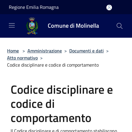
Salta al contenuto principale
Regione Emilia Romagna
Comune di Molinella
Home
>
Amministrazione
>
Documenti e dati
>
Atto normativo
>
Codice disciplinare e codice di comportamento
Codice disciplinare e
codice di
comportamento
Il Codice disciplinare e di comportamento stabiliscono