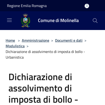
Salta al contenuto principale
Regione Emilia Romagna
Comune di Molinella
Home
>
Amministrazione
>
Documenti e dati
>
Modulistica
>
Dichiarazione di assolvimento di imposta di bollo -
Urbanistica
Dichiarazione di
assolvimento di
imposta di bollo -