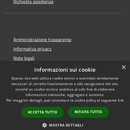
Richiesta assistenza
Amministrazione trasparente
Informativa privacy
Note legali
×
Dichiarazione di accessibilità
Informazioni sui cookie
Questo sito web utilizza cookie tecnici e assimilati strettamente
necessari al corretto funzionamento e alla navigazione del sito,
nonché un cookie tecnico analitico al solo fine di elaborare
informazioni statistiche, aggregate e anonime.
RSS
Copyright © 2026 • Comune di
Per maggiori dettagli, può consultare la cookie policy al seguente
link
Accessibilità
Molinella • Powered by
Privacy
Municipium
Accesso
•
RIFIUTA TUTTO
ACCETTA TUTTO
Cookie
redazione
Mappa del sito
MOSTRA DETTAGLI