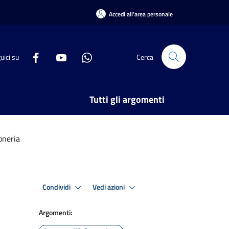
Accedi all'area personale
uici su
Cerca
Tutti gli argomenti
oneria
Condividi
Vedi azioni
Argomenti: