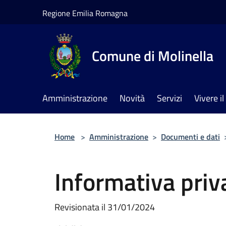
Salta al contenuto principale
Regione Emilia Romagna
Comune di Molinella
Amministrazione
Novità
Servizi
Vivere 
Home
>
Amministrazione
>
Documenti e dati
Informativa priv
Revisionata il 31/01/2024