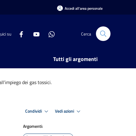
Accedi all'area personale
uici su
Cerca
Tutti gli argomenti
ll’impiego dei gas tossici.
Condividi
Vedi azioni
Argomenti: