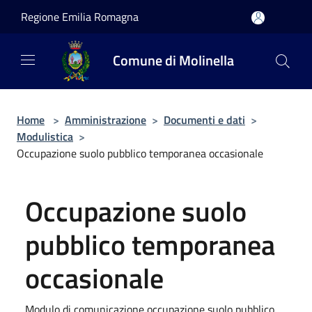
Salta al contenuto principale
Regione Emilia Romagna
Comune di Molinella
Home
>
Amministrazione
>
Documenti e dati
>
Modulistica
>
Occupazione suolo pubblico temporanea occasionale
Occupazione suolo
pubblico temporanea
occasionale
Modulo di comunicazione occupazione suolo pubblico