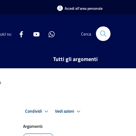
Accedi all'area personale
uici su
Cerca
Tutti gli argomenti
o
Condividi
Vedi azioni
Argomenti: