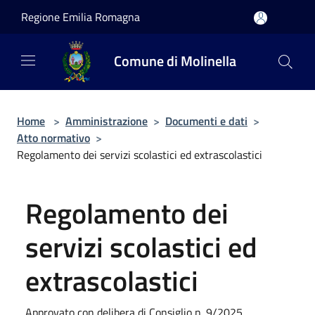
Salta al contenuto principale
Regione Emilia Romagna
Comune di Molinella
Home
>
Amministrazione
>
Documenti e dati
>
Atto normativo
>
Regolamento dei servizi scolastici ed extrascolastici
Regolamento dei
servizi scolastici ed
extrascolastici
Approvato con delibera di Consiglio n. 9/2025