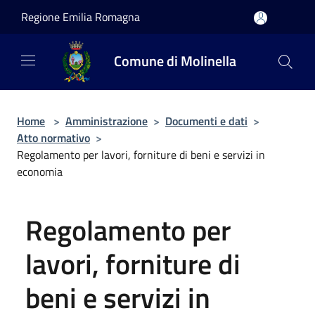
Salta al contenuto principale
Regione Emilia Romagna
Comune di Molinella
Home
>
Amministrazione
>
Documenti e dati
>
Atto normativo
>
Regolamento per lavori, forniture di beni e servizi in
economia
Regolamento per
lavori, forniture di
beni e servizi in