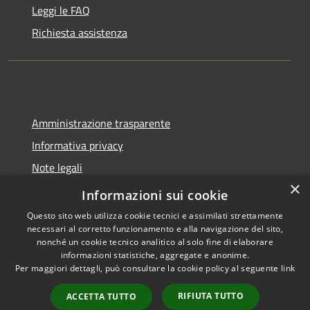
Leggi le FAQ
Richiesta assistenza
Amministrazione trasparente
Informativa privacy
Note legali
×
Dichiarazione di accessibilità
Informazioni sui cookie
Questo sito web utilizza cookie tecnici e assimilati strettamente
necessari al corretto funzionamento e alla navigazione del sito,
nonché un cookie tecnico analitico al solo fine di elaborare
informazioni statistiche, aggregate e anonime.
RSS
Copyright © 2026 • Comune di
Per maggiori dettagli, può consultare la cookie policy al seguente
link
Accessibilità
Molinella • Powered by
Privacy
Municipium
Accesso
•
RIFIUTA TUTTO
ACCETTA TUTTO
Cookie