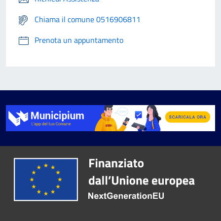
Chiama il comune 0516906811
Prenota un appuntamento