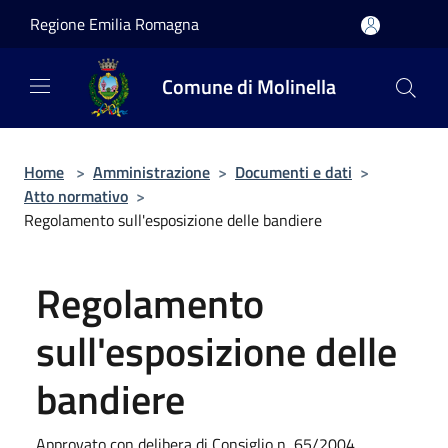
Salta al contenuto principale
Regione Emilia Romagna
Comune di Molinella
Home
>
Amministrazione
>
Documenti e dati
>
Atto normativo
>
Regolamento sull'esposizione delle bandiere
Regolamento
sull'esposizione delle
bandiere
Approvato con delibera di Consiglio n, 65/2004