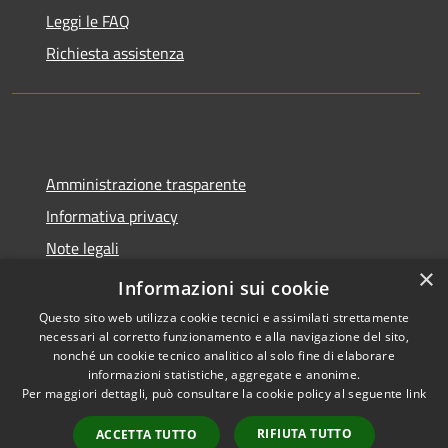
Leggi le FAQ
Richiesta assistenza
Amministrazione trasparente
Informativa privacy
Note legali
×
Dichiarazione di accessibilità
Informazioni sui cookie
Questo sito web utilizza cookie tecnici e assimilati strettamente
necessari al corretto funzionamento e alla navigazione del sito,
nonché un cookie tecnico analitico al solo fine di elaborare
informazioni statistiche, aggregate e anonime.
RSS
Copyright © 2026 • Comune di
Per maggiori dettagli, può consultare la cookie policy al seguente
link
Accessibilità
Molinella • Powered by
Privacy
Municipium
Accesso
•
RIFIUTA TUTTO
ACCETTA TUTTO