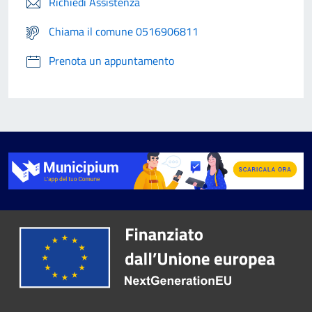
Richiedi Assistenza
Chiama il comune 0516906811
Prenota un appuntamento