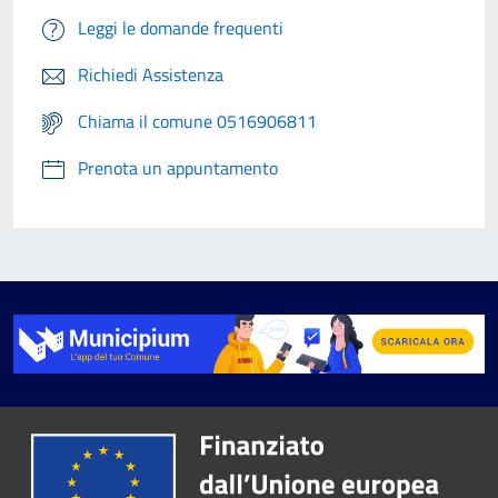
Leggi le domande frequenti
Richiedi Assistenza
Chiama il comune 0516906811
Prenota un appuntamento