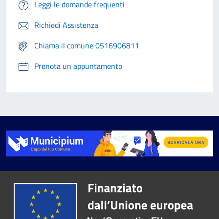
Leggi le domande frequenti
Richiedi Assistenza
Chiama il comune 0516906811
Prenota un appuntamento