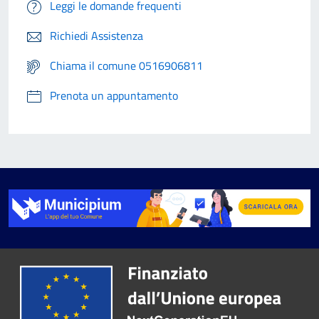
Leggi le domande frequenti
Richiedi Assistenza
Chiama il comune 0516906811
Prenota un appuntamento