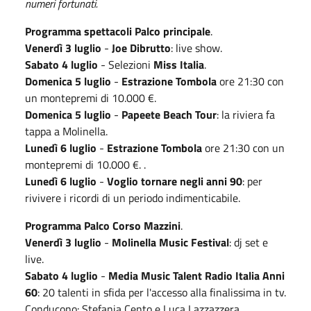
numeri fortunati.
Programma spettacoli Palco principale
.
Venerdì 3 luglio
-
Joe Dibrutto
: live show.
Sabato 4 luglio
-
Selezioni
Miss Italia
.
Domenica 5 luglio
-
Estrazione Tombola
ore 21:30 con
un montepremi di 10.000 €.
Domenica 5 luglio
-
Papeete Beach Tour
: la riviera fa
tappa a Molinella.
Lunedì 6 luglio
-
Estrazione Tombola
ore 21:30 con un
montepremi di 10.000 €. .
Lunedì 6 luglio
-
Voglio tornare negli anni 90
: per
rivivere i ricordi di un periodo indimenticabile.
Programma Palco Corso Mazzini
.
Venerdì 3 luglio
-
Molinella Music Festival
: dj set e
live.
Sabato 4 luglio
-
Media Music Talent Radio Italia Anni
60
: 20 talenti in sfida per l'accesso alla finalissima in tv.
Conducono: Stefania Cento e Luca Lazzazzera.