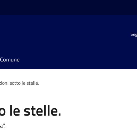
Seg
il Comune
oni sotto le stelle.
 le stelle.
''.