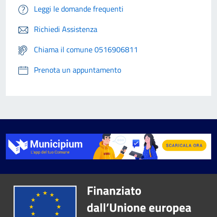
Leggi le domande frequenti
Richiedi Assistenza
Chiama il comune 0516906811
Prenota un appuntamento