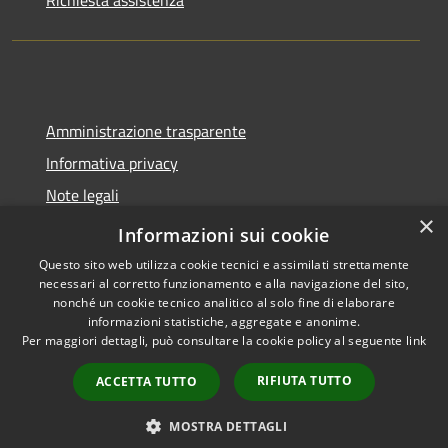
Richiesta assistenza
Amministrazione trasparente
Informativa privacy
Note legali
×
Dichiarazione di accessibilità
Informazioni sui cookie
Questo sito web utilizza cookie tecnici e assimilati strettamente
necessari al corretto funzionamento e alla navigazione del sito,
nonché un cookie tecnico analitico al solo fine di elaborare
informazioni statistiche, aggregate e anonime.
RSS
Copyright © 2026 • Comune di
Per maggiori dettagli, può consultare la cookie policy al seguente
link
Accessibilità
Molinella • Powered by
Privacy
Municipium
Accesso
•
RIFIUTA TUTTO
ACCETTA TUTTO
Cookie
redazione
Mappa del sito
MOSTRA DETTAGLI