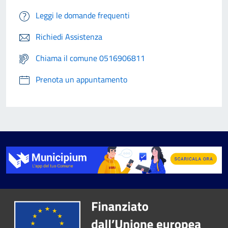
Leggi le domande frequenti
Richiedi Assistenza
Chiama il comune 0516906811
Prenota un appuntamento