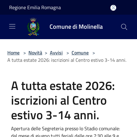
Salta al contenuto principale
Regione Emilia Romagna
Comune di Molinella
Home
>
Novità
>
Avvisi
>
Comune
>
A tutta estate 2026: iscrizioni al Centro estivo 3-14 anni.
A tutta estate 2026:
iscrizioni al Centro
estivo 3-14 anni.
Apertura delle Segreteria presso lo Stadio comunale:
dal mese di giugno tutti feriali dalle ore 7:30 alle 9 e