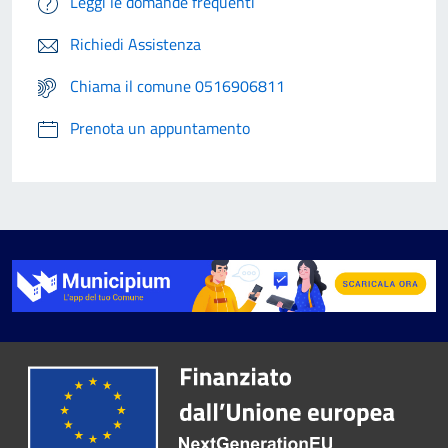
Leggi le domande frequenti
Richiedi Assistenza
Chiama il comune 0516906811
Prenota un appuntamento