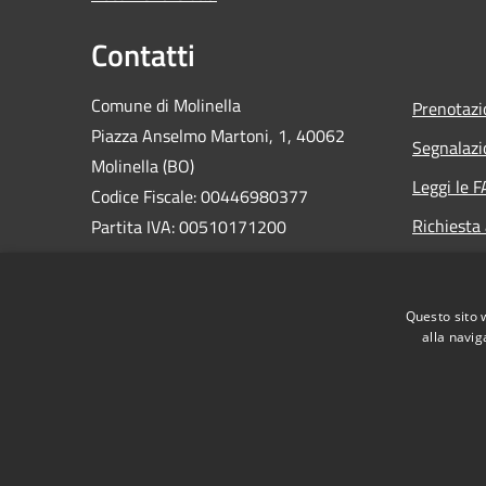
Contatti
Comune di Molinella
Prenotaz
Piazza Anselmo Martoni, 1, 40062
Segnalazi
Molinella (BO)
Leggi le 
Codice Fiscale: 00446980377
Richiesta
Partita IVA: 00510171200
PEC:
comune.molinella@cert.provincia.bo.it
Questo sito 
Centralino Unico: 0516906811
alla navig
RSS
Accessibilità
Privacy
Cookie
Mappa de