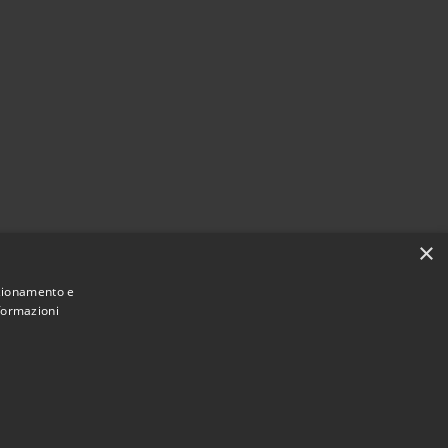
×
nzionamento e
nformazioni
Municipium
Accesso redazione
 Molinella • Powered by
•