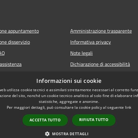
ione appuntamento
Amministrazione trasparente
one disservizio
Informativa privacy
FAQ
Note legali
 assistenza
Dichiarazione di accessibilità
Informazioni sui cookie
web utilizza cookie tecnici e assimilati strettamente necessari al corretto fu
azione del sito, nonché un cookie tecnico analitico al solo fine di elaborare i
statistiche, aggregate e anonime.
Per maggiori dettagli, può consultare la cookie policy al seguente
link
RIFIUTA TUTTO
ACCETTA TUTTO
l sito
Copyright © 2026 • Comune di
MOSTRA DETTAGLI