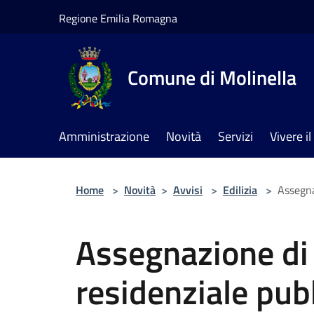
Salta al contenuto principale
Regione Emilia Romagna
Comune di Molinella
Amministrazione
Novità
Servizi
Vivere 
Home
>
Novità
>
Avvisi
>
Edilizia
>
Assegnaz
Assegnazione di a
residenziale pub