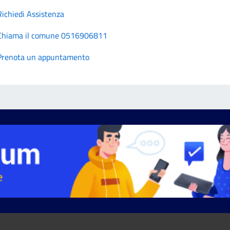
Richiedi Assistenza
Chiama il comune 0516906811
Prenota un appuntamento