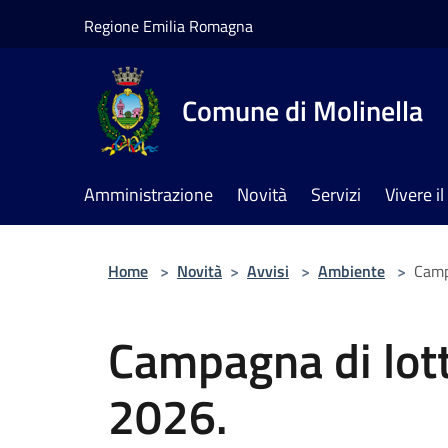
Salta al contenuto principale
Regione Emilia Romagna
Comune di Molinella
Amministrazione
Novità
Servizi
Vivere 
Home
>
Novità
>
Avvisi
>
Ambiente
>
Camp
Campagna di lott
2026.