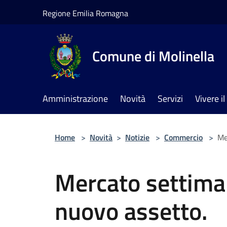
Salta al contenuto principale
Regione Emilia Romagna
Comune di Molinella
Amministrazione
Novità
Servizi
Vivere 
Home
>
Novità
>
Notizie
>
Commercio
>
Me
Mercato settiman
nuovo assetto.