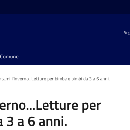
Seg
il Comune
tami l'Inverno...Letture per bimbe e bimbi da 3 a 6 anni.
erno...Letture per
 3 a 6 anni.