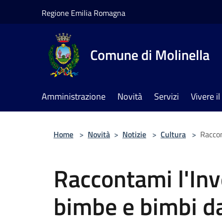
Salta al contenuto principale
Regione Emilia Romagna
Comune di Molinella
Amministrazione
Novità
Servizi
Vivere 
Home
>
Novità
>
Notizie
>
Cultura
>
Raccon
Raccontami l'Inv
bimbe e bimbi da