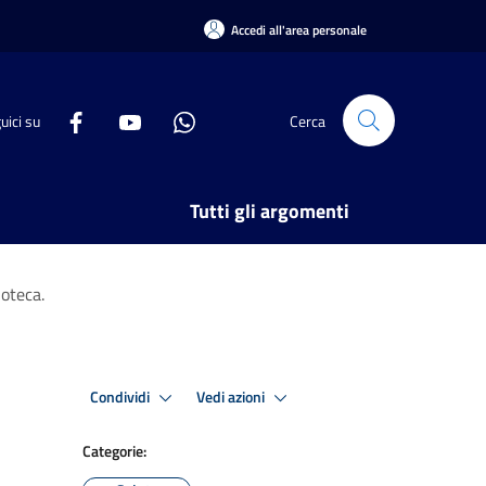
Accedi all'area personale
uici su
Cerca
Tutti gli argomenti
ioteca.
Condividi
Vedi azioni
Categorie: