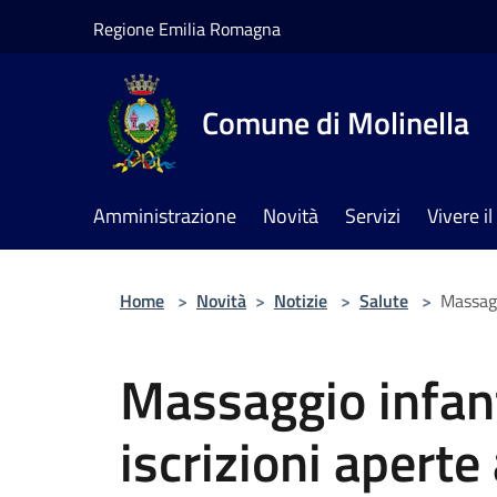
Salta al contenuto principale
Regione Emilia Romagna
Comune di Molinella
Amministrazione
Novità
Servizi
Vivere 
Home
>
Novità
>
Notizie
>
Salute
>
Massagg
Massaggio infant
iscrizioni aperte