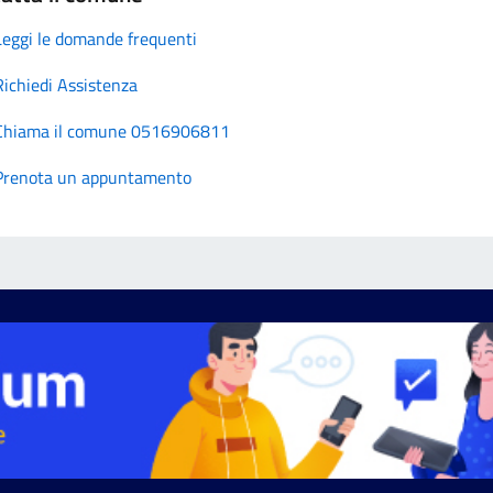
Leggi le domande frequenti
Richiedi Assistenza
Chiama il comune 0516906811
Prenota un appuntamento