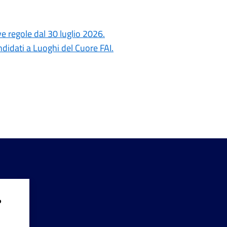
ove regole dal 30 luglio 2026.
ndidati a Luoghi del Cuore FAI.
?