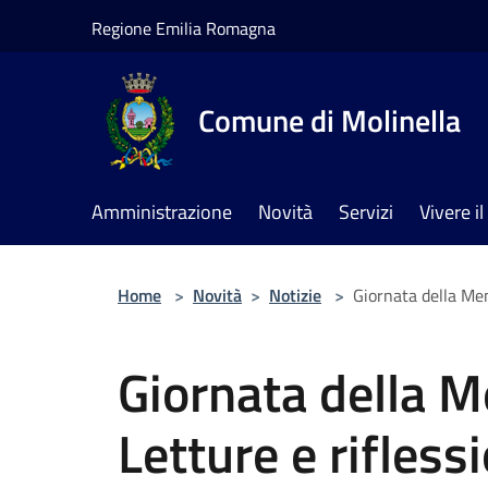
Salta al contenuto principale
Regione Emilia Romagna
Comune di Molinella
Amministrazione
Novità
Servizi
Vivere 
Home
>
Novità
>
Notizie
>
Giornata della Mem
Giornata della 
Letture e rifless