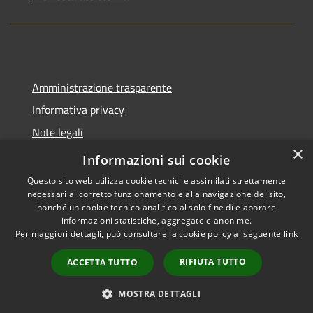
Amministrazione trasparente
Informativa privacy
Note legali
×
Dichiarazione di accessibilità
Informazioni sui cookie
Questo sito web utilizza cookie tecnici e assimilati strettamente
necessari al corretto funzionamento e alla navigazione del sito,
nonché un cookie tecnico analitico al solo fine di elaborare
informazioni statistiche, aggregate e anonime.
RSS
Copyright © 2026 • Comune di
Per maggiori dettagli, può consultare la cookie policy al seguente
link
Accessibilità
Molinella • Powered by
Privacy
Municipium
Accesso
•
RIFIUTA TUTTO
ACCETTA TUTTO
Cookie
redazione
Mappa del sito
MOSTRA DETTAGLI