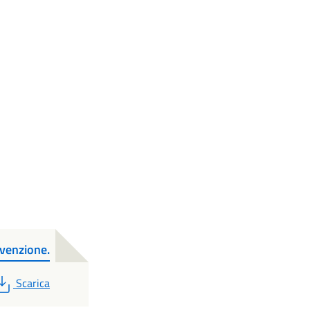
evenzione.
PDF
Scarica