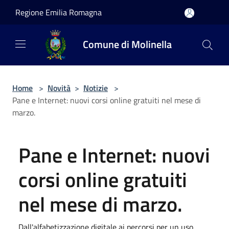
Salta al contenuto principale
Regione Emilia Romagna
Comune di Molinella
Home
>
Novità
>
Notizie
>
Pane e Internet: nuovi corsi online gratuiti nel mese di
marzo.
Pane e Internet: nuovi
corsi online gratuiti
nel mese di marzo.
Dall'alfabetizzazione digitale ai percorsi per un uso