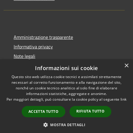
Amministrazione trasparente
Informativa privacy
Note legali
×
Dichiarazione di accessibilità
Informazioni sui cookie
Questo sito web utilizza cookie tecnici e assimilati strettamente
necessari al corretto funzionamento e alla navigazione del sito,
nonché un cookie tecnico analitico al solo fine di elaborare
informazioni statistiche, aggregate e anonime.
RSS
Copyright © 2026 • Comune di
Per maggiori dettagli, può consultare la cookie policy al seguente
link
Accessibilità
Molinella • Powered by
Privacy
Municipium
Accesso
•
RIFIUTA TUTTO
ACCETTA TUTTO
Cookie
redazione
Mappa del sito
MOSTRA DETTAGLI