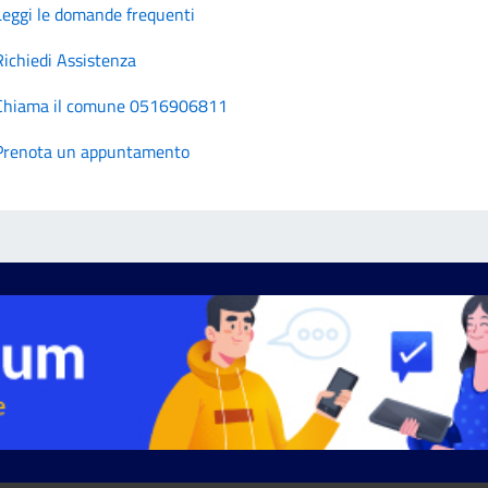
Leggi le domande frequenti
Richiedi Assistenza
Chiama il comune 0516906811
Prenota un appuntamento