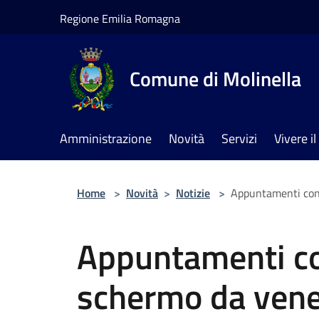
Salta al contenuto principale
Regione Emilia Romagna
Comune di Molinella
Amministrazione
Novità
Servizi
Vivere 
Home
>
Novità
>
Notizie
>
Appuntamenti con 
Appuntamenti co
schermo da vene