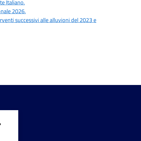
e Italiano.
onale 2026.
erventi successivi alle alluvioni del 2023 e
?