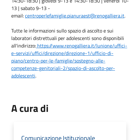
14:30-18:30 | giovedì 9-13 e 14:30-18:30 | venerdì 10-
13 | sabato 9-13 -
email:
centroperlefamiglie.pianuraest@renogalliera.it
.
Tutte le informazioni sullo spazio di ascolto e sui
laboratori distrettuali per adolescenti sono disponibili
all'indirizzo:
https://www.renogalliera.it/lunione/uffici-
e-servizi/uffici/direzione/direzione-1/ufficio-di-
piano/centro-per-le-famiglie/sostegno-alle-
competenze-genitoriali-2/spazio-di-ascolto-per-
adolescenti
.
A cura di
Comunicazione Istituzionale