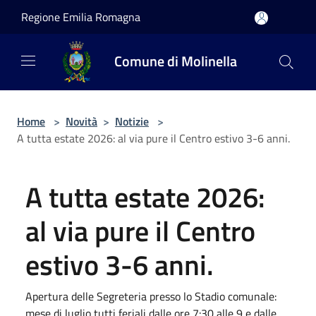
Salta al contenuto principale
Regione Emilia Romagna
Comune di Molinella
Home
>
Novità
>
Notizie
>
A tutta estate 2026: al via pure il Centro estivo 3-6 anni.
A tutta estate 2026:
al via pure il Centro
estivo 3-6 anni.
Apertura delle Segreteria presso lo Stadio comunale:
mese di luglio tutti feriali dalle ore 7:30 alle 9 e dalle