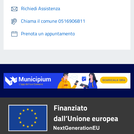
Richiedi Assistenza
Chiama il comune 0516906811
Prenota un appuntamento