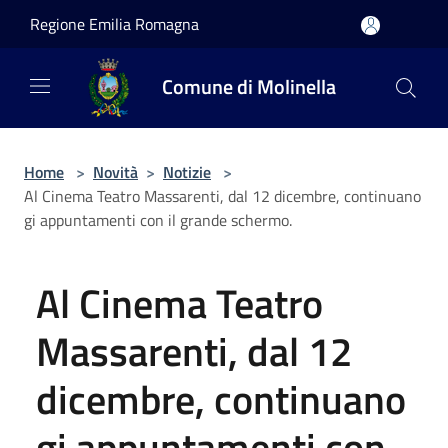
Salta al contenuto principale
Regione Emilia Romagna
Comune di Molinella
Home
>
Novità
>
Notizie
>
Al Cinema Teatro Massarenti, dal 12 dicembre, continuano
gi appuntamenti con il grande schermo.
Al Cinema Teatro
Massarenti, dal 12
dicembre, continuano
gi appuntamenti con