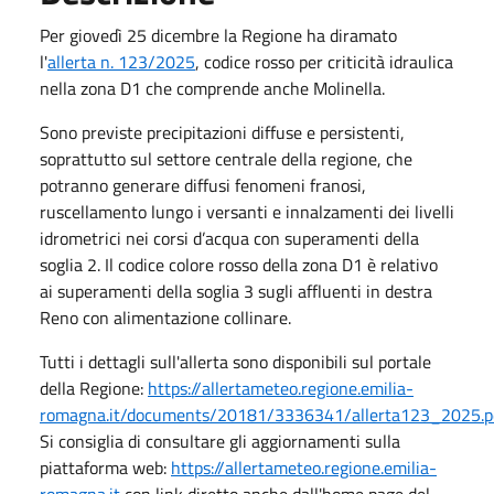
Per giovedì 25 dicembre la Regione ha diramato
l'
allerta n. 123/2025
, codice rosso per criticità idraulica
nella zona D1 che comprende anche Molinella.
Sono previste precipitazioni diffuse e persistenti,
soprattutto sul settore centrale della regione, che
potranno generare diffusi fenomeni franosi,
ruscellamento lungo i versanti e innalzamenti dei livelli
idrometrici nei corsi d’acqua con superamenti della
soglia 2. Il codice colore rosso della zona D1 è relativo
ai superamenti della soglia 3 sugli affluenti in destra
Reno con alimentazione collinare.
Tutti i dettagli sull'allerta sono disponibili sul portale
della Regione:
https://allertameteo.regione.emilia-
romagna.it/documents/20181/3336341/allerta123_2025.p
Si consiglia di consultare gli aggiornamenti sulla
piattaforma web:
https://allertameteo.regione.emilia-
romagna.it
con link diretto anche dall'home page del