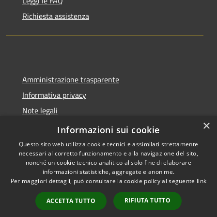
Leggi le FAQ
Richiesta assistenza
Amministrazione trasparente
Informativa privacy
Note legali
×
Dichiarazione di accessibilità
Informazioni sui cookie
Questo sito web utilizza cookie tecnici e assimilati strettamente
necessari al corretto funzionamento e alla navigazione del sito,
nonché un cookie tecnico analitico al solo fine di elaborare
informazioni statistiche, aggregate e anonime.
RSS
Copyright © 2026 • Comune di
Per maggiori dettagli, può consultare la cookie policy al seguente
link
Accessibilità
Molinella • Powered by
Privacy
Municipium
Accesso
•
RIFIUTA TUTTO
ACCETTA TUTTO
Cookie
redazione