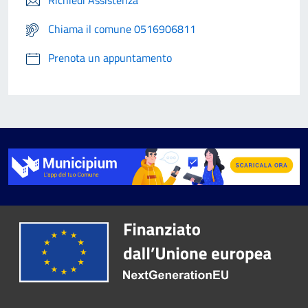
Richiedi Assistenza
Chiama il comune 0516906811
Prenota un appuntamento