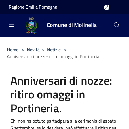
Salta al contenuto principale
Regione Emilia Romagna
Comune di Molinella
Home
>
Novità
>
Notizie
>
Anniversari di nozze: ritiro omaggi in Portineria.
Anniversari di nozze:
ritiro omaggi in
Portineria.
Chi non ha potuto partecipare alla cerimonia di sabato
6 settembre, se lo desidera, può effettuare il ritiro negli