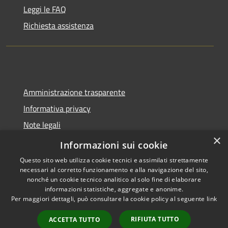
Leggi le FAQ
Richiesta assistenza
Amministrazione trasparente
Informativa privacy
Note legali
×
Dichiarazione di accessibilità
Informazioni sui cookie
Questo sito web utilizza cookie tecnici e assimilati strettamente
necessari al corretto funzionamento e alla navigazione del sito,
nonché un cookie tecnico analitico al solo fine di elaborare
informazioni statistiche, aggregate e anonime.
RSS
Copyright © 2026 • Comune di
Per maggiori dettagli, può consultare la cookie policy al seguente
link
Accessibilità
Molinella • Powered by
Privacy
Municipium
Accesso
•
RIFIUTA TUTTO
ACCETTA TUTTO