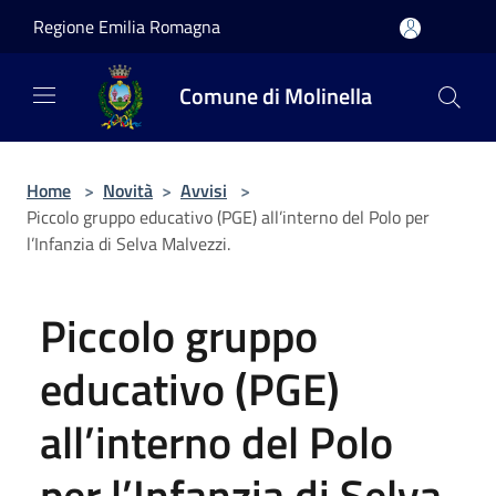
Salta al contenuto principale
Regione Emilia Romagna
Comune di Molinella
Home
>
Novità
>
Avvisi
>
Piccolo gruppo educativo (PGE) all’interno del Polo per
l’Infanzia di Selva Malvezzi.
Piccolo gruppo
educativo (PGE)
all’interno del Polo
per l’Infanzia di Selva