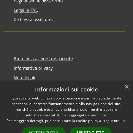
Segnalazione disservizio
Leggi le FAQ
Richiesta assistenza
Amministrazione trasparente
Informativa privacy
Note legali
×
Dichiarazione di accessibilità
Informazioni sui cookie
Questo sito web utilizza cookie tecnici e assimilati strettamente
necessari al corretto funzionamento e alla navigazione del sito,
nonché un cookie tecnico analitico al solo fine di elaborare
informazioni statistiche, aggregate e anonime.
RSS
Copyright © 2026 • Comune di
Per maggiori dettagli, può consultare la cookie policy al seguente
link
Accessibilità
Molinella • Powered by
Privacy
Municipium
Accesso
•
RIFIUTA TUTTO
ACCETTA TUTTO