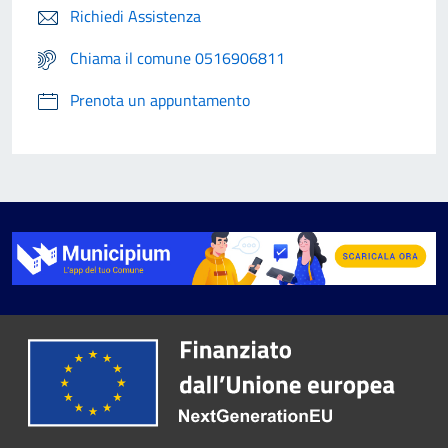
Richiedi Assistenza
Chiama il comune 0516906811
Prenota un appuntamento