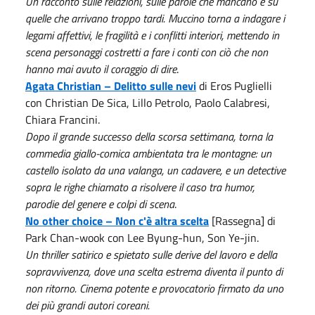
Un racconto sulle relazioni, sulle parole che mancano e su
quelle che arrivano troppo tardi. Muccino torna a indagare i
legami affettivi, le fragilità e i conflitti interiori, mettendo in
scena personaggi costretti a fare i conti con ciò che non
hanno mai avuto il coraggio di dire
.
Agata Christian – Delitto sulle nevi
di Eros Puglielli
con Christian De Sica, Lillo Petrolo, Paolo Calabresi,
Chiara Francini.
Dopo il grande successo della scorsa settimana, torna la
commedia giallo-comica ambientata tra le montagne: un
castello isolato da una valanga, un cadavere, e un detective
sopra le righe chiamato a risolvere il caso tra humor,
parodie del genere e colpi di scena
.
No other choice – Non c'è altra scelta
[Rassegna] di
Park Chan-wook con Lee Byung-hun, Son Ye-jin.
Un thriller satirico e spietato sulle derive del lavoro e della
sopravvivenza, dove una scelta estrema diventa il punto di
non ritorno. Cinema potente e provocatorio firmato da uno
dei più grandi autori coreani.