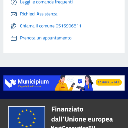
Leggi le domande frequenti
Richiedi Assistenza
Chiama il comune 0516906811
Prenota un appuntamento