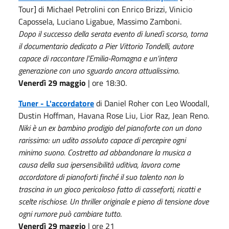
Tour] di Michael Petrolini con Enrico Brizzi, Vinicio
Capossela, Luciano Ligabue, Massimo Zamboni.
Dopo il successo della serata evento di lunedì scorso, torna
il documentario dedicato a Pier Vittorio Tondelli, autore
capace di raccontare l’Emilia-Romagna e un’intera
generazione con uno sguardo ancora attualissimo
.
Venerdì 29 maggio
| ore 18:30.
Tuner - L'accordatore
di Daniel Roher con Leo Woodall,
Dustin Hoffman, Havana Rose Liu, Lior Raz, Jean Reno.
Niki è un ex bambino prodigio del pianoforte con un dono
rarissimo: un udito assoluto capace di percepire ogni
minimo suono. Costretto ad abbandonare la musica a
causa della sua ipersensibilità uditiva, lavora come
accordatore di pianoforti finché il suo talento non lo
trascina in un gioco pericoloso fatto di casseforti, ricatti e
scelte rischiose. Un thriller originale e pieno di tensione dove
ogni rumore può cambiare tutto
.
Venerdì 29 maggio
| ore 21