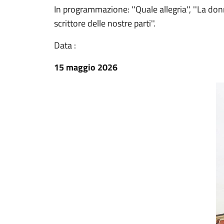
In programmazione: ''Quale allegria'', ''La don
scrittore delle nostre parti''.
Data :
15 maggio 2026