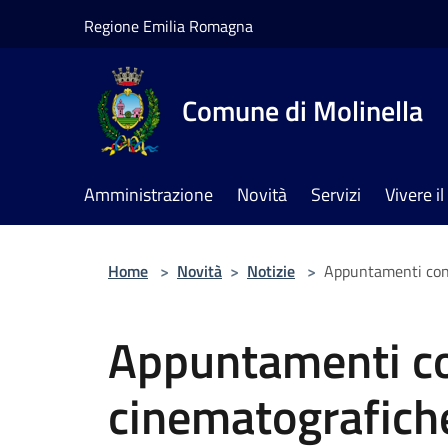
Salta al contenuto principale
Regione Emilia Romagna
Comune di Molinella
Amministrazione
Novità
Servizi
Vivere 
Home
>
Novità
>
Notizie
>
Appuntamenti con 
Appuntamenti co
cinematografich