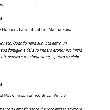
la
.
ti.
le Huppert, Laurent Lafitte, Marina Foïs,
pianeta. Quando nella sua vita entra un
lla sua famiglia e del suo impero economico inizia
nti, denaro e manipolazione, ispirato a celebri
ti.
l Petrolini con Enrico Brizzi, Vinicio
cumentario emozionante che racconta lo scrittore