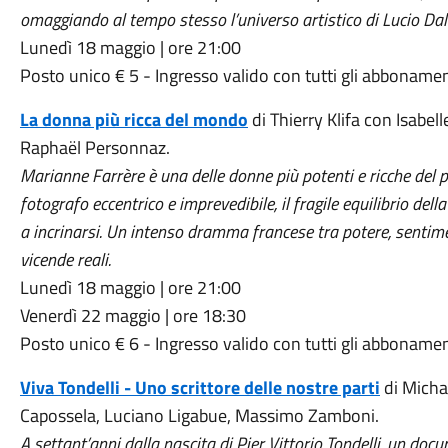
omaggiando al tempo stesso l’universo artistico di Lucio Dal
Lunedì 18 maggio | ore 21:00
Posto unico € 5 - Ingresso valido con tutti gli abbonamen
La donna più ricca del mondo
di Thierry Klifa con Isabel
Raphaël Personnaz.
Marianne Farrère è una delle donne più potenti e ricche del 
fotografo eccentrico e imprevedibile, il fragile equilibrio de
a incrinarsi. Un intenso dramma francese tra potere, sentime
vicende reali.
Lunedì 18 maggio | ore 21:00
Venerdì 22 maggio | ore 18:30
Posto unico € 6 - Ingresso valido con tutti gli abbonamen
Viva Tondelli - Uno scrittore delle nostre parti
di Michae
Capossela, Luciano Ligabue, Massimo Zamboni.
A settant’anni dalla nascita di Pier Vittorio Tondelli, un do